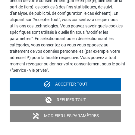
besoin de votre consentement (par exemple (également de la
part de tiers) les cookies à des fins statistiques, de suivi,
d'analyse, de publicité, de configuration le cas échéant). En
cliquant sur "Accepter tout", vous consentez à ce que nous
utilisions ces technologies. Vous pouvez savoir quels cookies
YOURDAY Female
YOURDAY Female
spécifiques sont utilisés à quelle fin sous "Modifier les
Circle Confidence!
Meno Moment!
paramètres". En sélectionnant ou en désélectionnant les
catégories, vous consentez ou vous vous opposez au
traitement de vos données personnelles (par exemple, votre
adresse IP) pour la finalité respective. Vous pouvez à tout
moment révoquer ou donner votre consentement sous le point
\"Service - Vie privée".
task_alt
ACCEPTER TOUT
YOURDAY Female
YOURDAY Male All-In
unpublished
REFUSER TOUT
BestAge Bloom!
Boost!
handyman
MODIFIER LES PARAMÈTRES