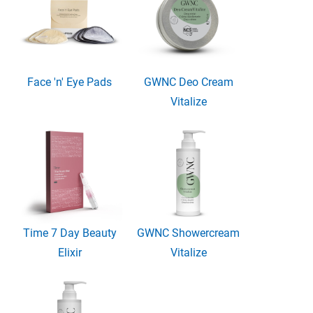
redécouvrir.
Parce que vous méritez de vous sentir bien.
Chaque jour.
Face 'n' Eye Pads
GWNC Deo Cream
Vitalize
Time 7 Day Beauty
GWNC Showercream
Elixir
Vitalize