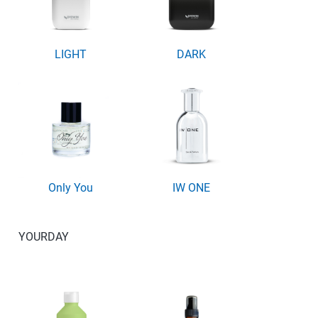
LIGHT
DARK
Only You
IW ONE
YOURDAY