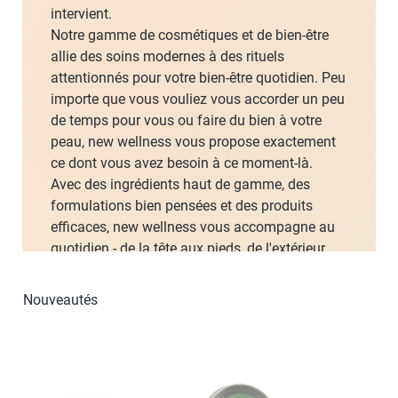
intervient.
Notre gamme de cosmétiques et de bien-être
allie des soins modernes à des rituels
attentionnés pour votre bien-être quotidien. Peu
importe que vous vouliez vous accorder un peu
de temps pour vous ou faire du bien à votre
peau, new wellness vous propose exactement
ce dont vous avez besoin à ce moment-là.
Avec des ingrédients haut de gamme, des
formulations bien pensées et des produits
efficaces, new wellness vous accompagne au
quotidien - de la tête aux pieds, de l'extérieur
comme de l'intérieur. Qu'il s'agisse de produits
de soins, de petits assistants ou de
Nouveautés
compléments alimentaires, tout est adapté à
vos besoins et à votre rayonnement naturel.
new wellness reflète nos valeurs de qualité,
d'innovation et de responsabilité envers
l'Homme et la nature - et vous invite à vous