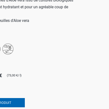
illes d'Aloe vera issu de cultures biologiques
 hydratant et pour un agréable coup de
ROTECT & CARE
OMPACT
uilles d'Aloe vera
OMESHINE
AIR
arfum
OURDAY
SSENTIALS
€
(73,00 €/ l)
RODUIT