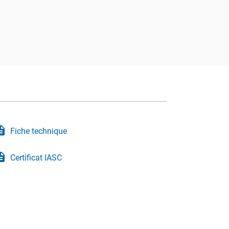
iption
Fiche technique
iption
Certificat IASC