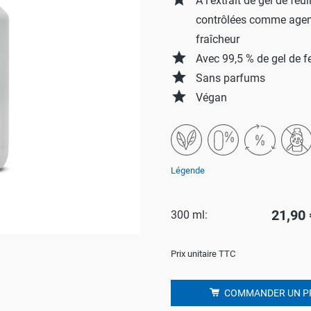
À l'extrait de gel de feu
contrôlées comme agent
Salle de bains
P
fraîcheur
Linge
C
grade
Avec 99,5 % de gel de fe
win-i
S
grade
Sans parfums
Éxtérieur
H
grade
Végan
Voiture
P
Animal de compagnie
Y
E
Légende
21,90 
300 ml:
Prix unitaire TTC
COMMANDER UN P