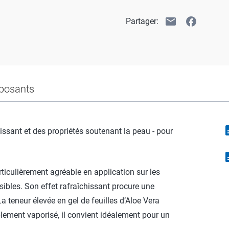
email
facebook
Partager:
osants
descr
issant et des propriétés soutenant la peau - pour
descr
iculièrement agréable en application sur les
nsibles. Son effet rafraîchissant procure une
a teneur élevée en gel de feuilles d’Aloe Vera
ement vaporisé, il convient idéalement pour un