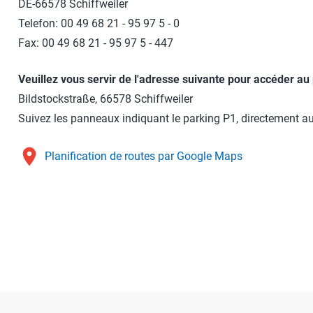
DE-66578 Schiffweiler
Telefon: 00 49 68 21 - 95 97 5 - 0
Fax: 00 49 68 21 - 95 97 5 - 447
Veuillez vous servir de l'adresse suivante pour accéder au
Bildstockstraße, 66578 Schiffweiler
Suivez les panneaux indiquant le parking P1, directement 
place
Planification de routes par Google Maps