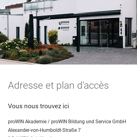
Salle de bains
P
Linge
C
win-i
S
Éxtérieur
H
Voiture
P
Animal de compagnie
Y
E
Adresse et plan d'accès
Vous nous trouvez ici
proWIN Akademie / proWIN Bildung und Service GmbH
Alexander-von-Humboldt-Straße 7