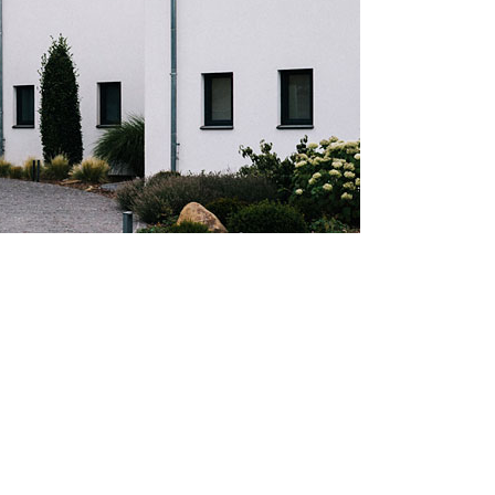
ROTECT & CARE
OMPACT
OMESHINE
AIR
arfum
OURDAY
SSENTIALS