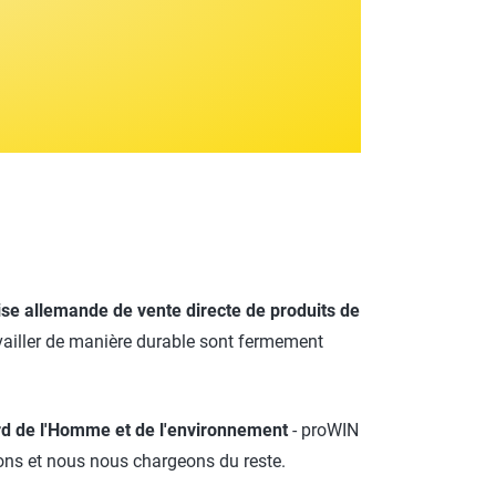
ROTECT & CARE
OMPACT
OMESHINE
AIR
arfum
OURDAY
SSENTIALS
ise allemande de vente directe de produits de
availler de manière durable sont fermement
ard de l'Homme et de l'environnement
- proWIN
ons et nous nous chargeons du reste.