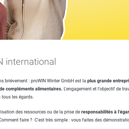
Salle de bains
P
Linge
C
win-i
S
Éxtérieur
H
Voiture
P
Animal de compagnie
Y
 international
E
ns brièvement : proWIN Winter GmbH est la
plus grande entrepr
 de compléments alimentaires.
L'engagement et l'objectif de tr
à tous les égards.
ilisation des ressources ou de la prise de
responsabilités à l'ég
Comment faire ? C'est très simple : vous faites des démonstrati