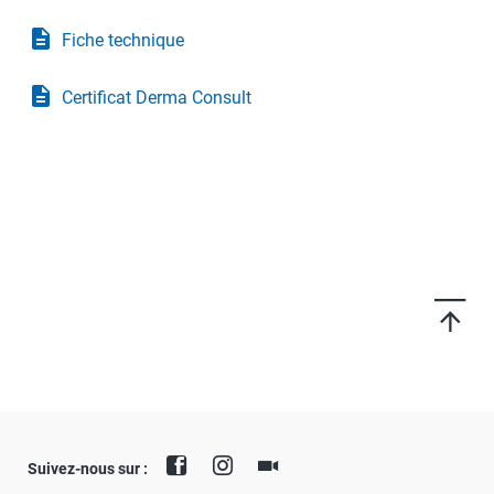
description
Fiche technique
description
Certificat Derma Consult
Suivez-nous sur :