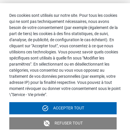
Nouveautés
Des cookies sont utilisés sur notre site. Pour tous les cookies
qui ne sont pas techniquement nécessaires, nous avons
Contact
besoin de votre consentement (par exemple (également de la
part de tiers) les cookies à des fins statistiques, de suivi,
Recherche de Conseillers
d'analyse, de publicité, de configuration le cas échéant). En
cliquant sur "Accepter tout", vous consentez à ce que nous
Contact avec proWIN
utilisions ces technologies. Vous pouvez savoir quels cookies
Service-FAQ
spécifiques sont utilisés à quelle fin sous "Modifier les
paramètres". En sélectionnant ou en désélectionnant les
catégories, vous consentez ou vous vous opposez au
traitement de vos données personnelles (par exemple, votre
adresse IP) pour la finalité respective. Vous pouvez à tout
Pour des raisons de lisibilité, la forme masculine est utilisée pour
moment révoquer ou donner votre consentement sous le point
les noms et pronoms personnels. Toutefois, cela n'implique
\"Service - Vie privée".
aucune discrimination, mais doit être compris comme neutre du
point de vue du genre dans le sens d'une simplification
task_alt
ACCEPTER TOUT
linguistique.
Mentions légales
Protection des données
unpublished
REFUSER TOUT
Vidéosurveillances