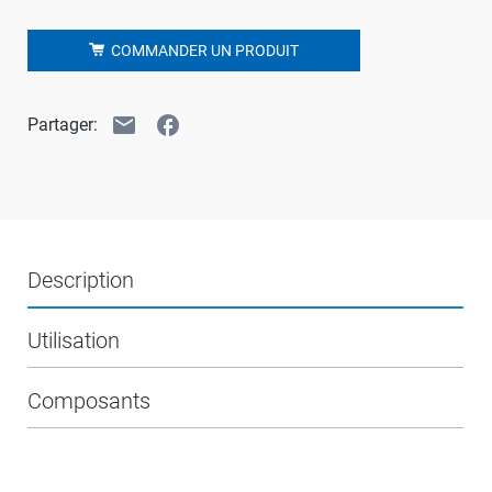
COMMANDER UN PRODUIT
email
facebook
Partager:
Description
Utilisation
Composants