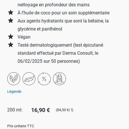
nettoyage en profondeur des mains
grade
À l’huile de coco pour un soin supplémentaire
grade
Aux agents hydratants que sont la bétaïne, la
glycérine et panthénol
grade
Végan
grade
Testé dermatologiquement (test épicutané
standard effectué par Derma Consult, le
06/02/2025 sur 50 personnes)
Légende
16,90 €
200 ml:
(84,50 €/ l)
Prix unitaire TTC