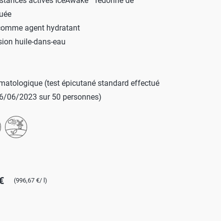
stances actives IceAwake™ redonne de
guée
ROTECT & CARE
 comme agent hydratant
OMPACT
sion huile-dans-eau
OMESHINE
AIR
matologique (test épicutané standard effectué
arfum
16/06/2023 sur 50 personnes)
OURDAY
SSENTIALS
€
(996,67 €/ l)