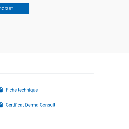
RODUIT
iption
Fiche technique
iption
Certificat Derma Consult