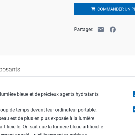
COMMANDER UN P
email
facebook
Partager:
osants
descr
a lumière bleue et de précieux agents hydratants
descr
coup de temps devant leur ordinateur portable,
 peau est de plus en plus exposée à la lumière
ificielle. On sait que la lumière bleue artificielle