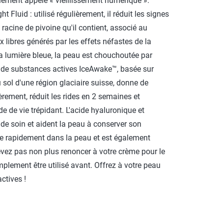
alement appelé « vieillissement numérique ».
ht Fluid : utilisé régulièrement, il réduit les signes
e racine de pivoine qu'il contient, associé au
x libres générés par les effets néfastes de la
la lumière bleue, la peau est chouchoutée par
n de substances actives IceAwake™, basée sur
du sol d'une région glaciaire suisse, donne de
ièrement, réduit les rides en 2 semaines et
 de vie trépidant. L'acide hyaluronique et
 de soin et aident la peau à conserver son
tre rapidement dans la peau et est également
ez pas non plus renoncer à votre crème pour le
implement être utilisé avant. Offrez à votre peau
ctives !