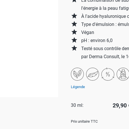
La combinaison de sub
l'énergie à la peau fati
Salle de bains
P
grade
À l'acide hyaluronique
Linge
C
grade
Type d'émulsion : émul
win-i
S
grade
Végan
Éxtérieur
H
grade
pH : environ 6,0
grade
Voiture
Testé sous contrôle der
P
par Derma Consult, le 
Animal de compagnie
Y
E
Légende
29,90 
30 ml:
Prix unitaire TTC