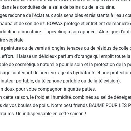
dans les conduites de la salle de bains ou de la cuisine.
ages redonne de l'éclat aux sols sensibles et résistants à l'eau c
auba et de son de riz, BOWAX protège et entretient de manière eff
duction alimentaire - l'upcycling à son apogée ! Alors que d'autre
re végétale.
s de peinture ou de vernis à ongles tenaces ou de résidus de co
 effort. Il laisse un délicieux parfum d'orange qui emplit toute l
ble de cosmétique naturelle pour le soin et la protection de la p
visage contenant de précieux agents hydratants et une protection 
dinateur portable, du téléphone portable ou de la télévision).
n doux pour votre compagnon à quatre pattes.
n cette saison, le froid et l'humidité, combinés au sel de dénei
es de vos boules de poils. Notre best friends BAUME POUR LES 
erçures. Un indispensable en cette saison !