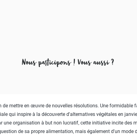
Salle de bains
P
Linge
C
win-i
S
Éxtérieur
H
Voiture
P
Animal de compagnie
Y
E
sion de mettre en œuvre de nouvelles résolutions. Une formidabl
le qui inspire à la découverte d'alternatives végétales en janvi
une organisation à but non lucratif, cette initiative incite des
t question de sa propre alimentation, mais également d'un mode d