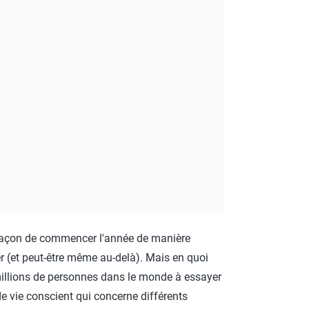
ROTECT & CARE
OMPACT
OMESHINE
AIR
arfum
OURDAY
SSENTIALS
e façon de commencer l'année de manière
er (et peut-être même au-delà). Mais en quoi
 millions de personnes dans le monde à essayer
e vie conscient qui concerne différents