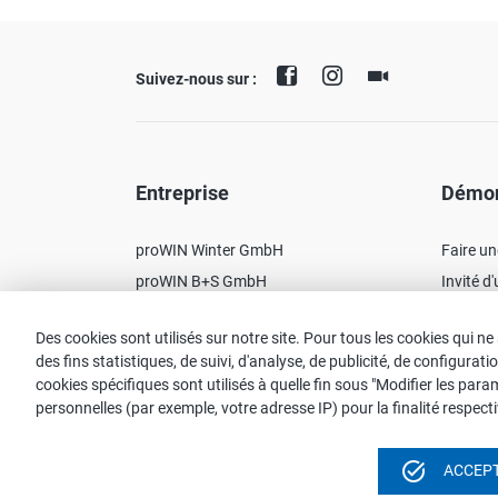
Suivez-nous sur :
Entreprise
Démon
proWIN Winter GmbH
Faire u
proWIN B+S GmbH
Invité d
Hôte(ss
Des cookies sont utilisés sur notre site. Pour tous les cookies qui
des fins statistiques, de suivi, d'analyse, de publicité, de configur
cookies spécifiques sont utilisés à quelle fin sous "Modifier les p
personnelles (par exemple, votre adresse IP) pour la finalité respe
Pour des raisons de lisibilité, la forme masculine es
neutre du point de vue du genre dans le sens d'une sim
task_alt
ACCEPT
Aller
Mentions légales
Protection des données
Vidéos