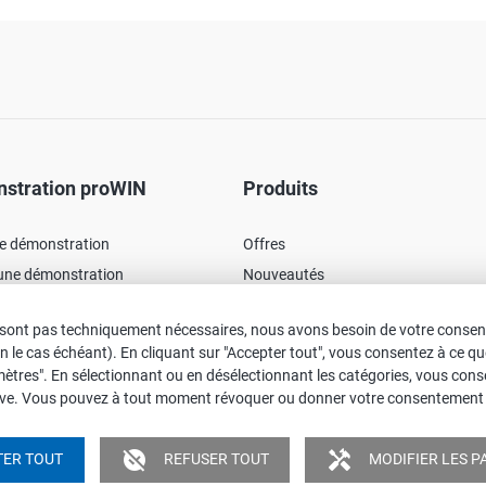
stration proWIN
Produits
ne démonstration
Offres
'une démonstration
Nouveautés
e) de démonstration
 ne sont pas techniquement nécessaires, nous avons besoin de votre consen
ation le cas échéant). En cliquant sur "Accepter tout", vous consentez à ce 
aramètres". En sélectionnant ou en désélectionnant les catégories, vous 
ctive. Vous pouvez à tout moment révoquer ou donner votre consentement sou
t utilisée pour les noms et pronoms personnels. Toutefois, cela n'implique
plification linguistique.
unpublished
handyman
ER TOUT
REFUSER TOUT
MODIFIER LES 
urveillances