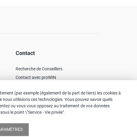
Contact
Recherche de Conseillers
Contact avec proWIN
Service-FAQ
tement (par exemple (également de la part de tiers) les cookies à
que nous utilisions ces technologies. Vous pouvez savoir quels
consentez ou vous vous opposez au traitement de vos données
s le point \"Service - Vie privée".
 aucune discrimination, mais doit être compris comme
PARAMÈTRES
© 2026 proWIN international