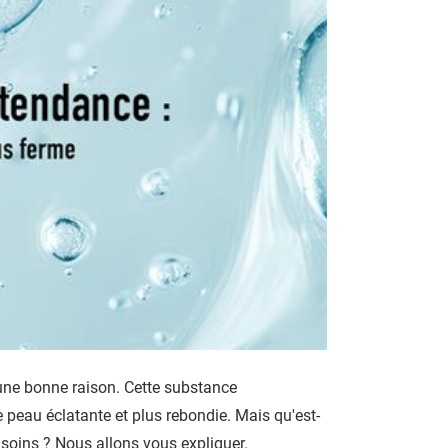
ROTECT & CARE
OMPACT
OMESHINE
AIR
arfum
OURDAY
SSENTIALS
 une bonne raison. Cette substance
 peau éclatante et plus rebondie. Mais qu'est-
 soins ? Nous allons vous expliquer.