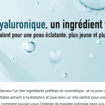
Salle de bains
P
Linge
C
win-i
S
Éxtérieur
H
Voiture
P
Animal de compagnie
Y
E
 devenu l'un des ingrédients préférés en cosmétique - et ce pour
itable aimant à hydratation et joue donc un rôle central pour une
r et comment pouvez-vous l'intégrer de manière optimale dans vos