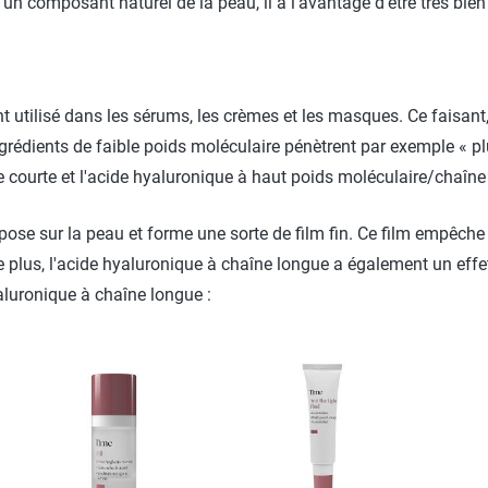
un composant naturel de la peau, il a l'avantage d'être très bien 
t utilisé dans les sérums, les crèmes et les masques. Ce faisant,
ingrédients de faible poids moléculaire pénètrent par exemple « 
 courte et l'acide hyaluronique à haut poids moléculaire/chaîne
ose sur la peau et forme une sorte de film fin. Ce film empêche
De plus, l'acide hyaluronique à chaîne longue a également un eff
aluronique à chaîne longue :