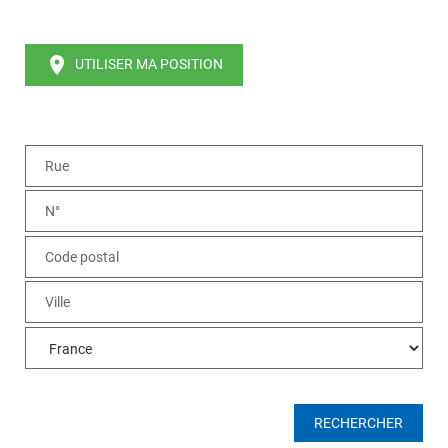
place
UTILISER MA POSITION
RECHERCHER