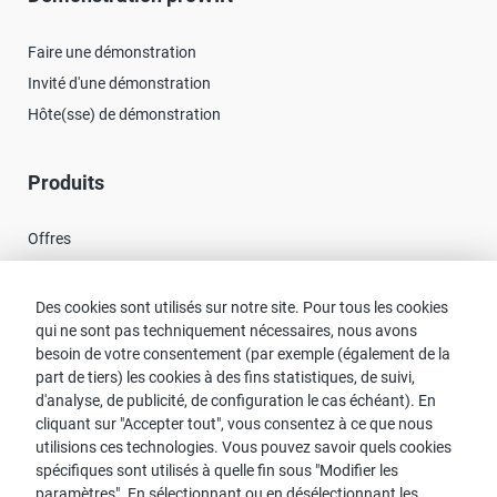
Faire une démonstration
Invité d'une démonstration
Hôte(sse) de démonstration
Produits
Offres
Nouveautés
Des cookies sont utilisés sur notre site. Pour tous les cookies
qui ne sont pas techniquement nécessaires, nous avons
Contact
besoin de votre consentement (par exemple (également de la
part de tiers) les cookies à des fins statistiques, de suivi,
Recherche de Conseillers
d'analyse, de publicité, de configuration le cas échéant). En
cliquant sur "Accepter tout", vous consentez à ce que nous
Contact avec proWIN
utilisions ces technologies. Vous pouvez savoir quels cookies
Service-FAQ
spécifiques sont utilisés à quelle fin sous "Modifier les
paramètres". En sélectionnant ou en désélectionnant les