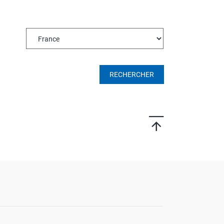
ROTECT & CARE
OMPACT
OMESHINE
AIR
RECHERCHER
arfum
OURDAY
SSENTIALS