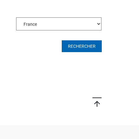
ROTECT & CARE
OMPACT
OMESHINE
AIR
RECHERCHER
arfum
OURDAY
SSENTIALS