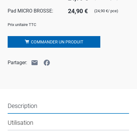
24,90 €
Pad MICRO BROSSE:
(24,90 €/ pce)
Prix unitaire TTC
COMMANDER UN PRODUIT
email
facebook
Partager:
Description
Utilisation