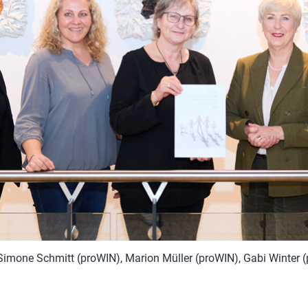
Salle de bains
P
Linge
C
win-i
S
Éxtérieur
H
Voiture
P
Animal de compagnie
Y
E
 Simone Schmitt (proWIN), Marion Müller (proWIN), Gabi Winter 