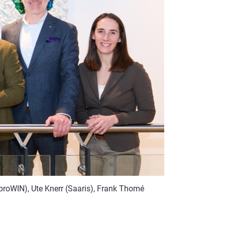
ROTECT & CARE
OMPACT
OMESHINE
AIR
arfum
OURDAY
SSENTIALS
(proWIN), Ute Knerr (Saaris), Frank Thomé