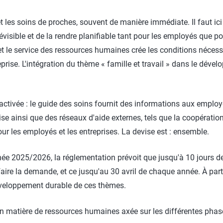
t les soins de proches, souvent de manière immédiate. Il faut ici
évisible et de la rendre planifiable tant pour les employés que po
et le service des ressources humaines crée les conditions nécess
eprise. L'intégration du thème « famille et travail » dans le dé
réactivée : le guide des soins fournit des informations aux employ
ise ainsi que des réseaux d'aide externes, tels que la coopérati
pour les employés et les entreprises. La devise est : ensemble.
l'année 2025/2026, la réglementation prévoit que jusqu'à 10 jours 
faire la demande, et ce jusqu'au 30 avril de chaque année. À part
développement durable de ces thèmes.
matière de ressources humaines axée sur les différentes phases d