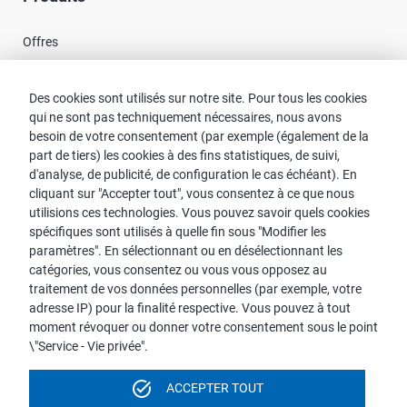
Offres
Nouveautés
Des cookies sont utilisés sur notre site. Pour tous les cookies
qui ne sont pas techniquement nécessaires, nous avons
Contact
besoin de votre consentement (par exemple (également de la
part de tiers) les cookies à des fins statistiques, de suivi,
Recherche de Conseillers
d'analyse, de publicité, de configuration le cas échéant). En
cliquant sur "Accepter tout", vous consentez à ce que nous
Contact avec proWIN
utilisions ces technologies. Vous pouvez savoir quels cookies
Service-FAQ
spécifiques sont utilisés à quelle fin sous "Modifier les
paramètres". En sélectionnant ou en désélectionnant les
catégories, vous consentez ou vous vous opposez au
traitement de vos données personnelles (par exemple, votre
adresse IP) pour la finalité respective. Vous pouvez à tout
Pour des raisons de lisibilité, la forme masculine est utilisée pour
moment révoquer ou donner votre consentement sous le point
les noms et pronoms personnels. Toutefois, cela n'implique
\"Service - Vie privée".
aucune discrimination, mais doit être compris comme neutre du
point de vue du genre dans le sens d'une simplification
task_alt
ACCEPTER TOUT
linguistique.