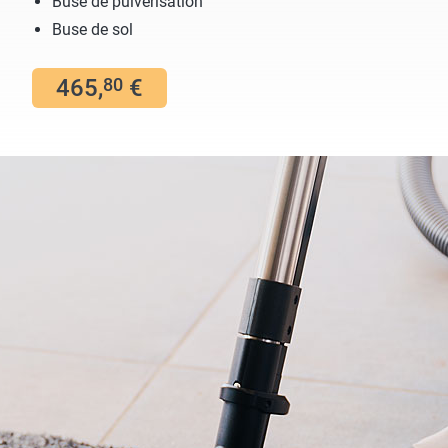
Buse de pulvérisation
Buse de sol
465,
€
80